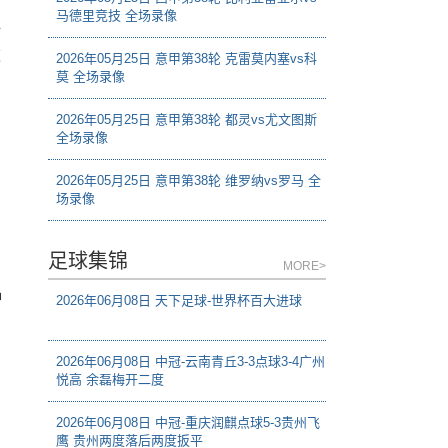
马德里竞技 全场录像
洋
这
2026年05月25日 意甲第38轮 克雷莫内塞vs科
莫 全场录像
2026年05月25日 意甲第38轮 都灵vs尤文图斯
全场录像
2026年05月25日 意甲第38轮 维罗纳vs罗马 全
场录像
足球集锦
MORE>
种
2026年06月08日 天下足球-世界杯百大进球
2026年06月08日 中冠-云南青丘3-3点球3-4广州
悦高 余磊梅开二度
2026年06月08日 中冠-重庆润麒点球5-3贵州飞
鹰 贵州两度落后两度扳平