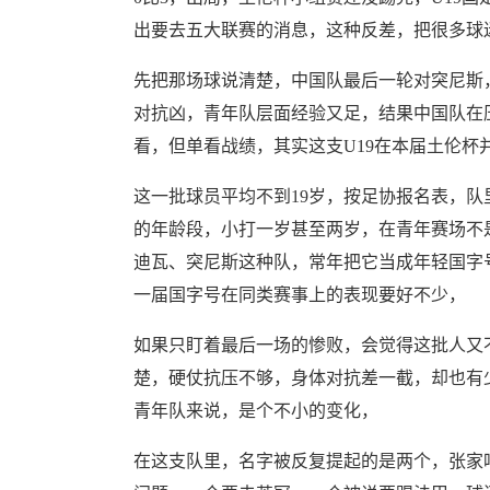
出要去五大联赛的消息，这种反差，把很多球
先把那场球说清楚，中国队最后一轮对突尼斯
对抗凶，青年队层面经验又足，结果中国队在
看，但单看战绩，其实这支U19在本届土伦杯
这一批球员平均不到19岁，按足协报名表，队里大
的年龄段，小打一岁甚至两岁，在青年赛场不
迪瓦、突尼斯这种队，常年把它当成年轻国字
一届国字号在同类赛事上的表现要好不少，
如果只盯着最后一场的惨败，会觉得这批人又
楚，硬仗抗压不够，身体对抗差一截，却也有
青年队来说，是个不小的变化，
在这支队里，名字被反复提起的是两个，张家