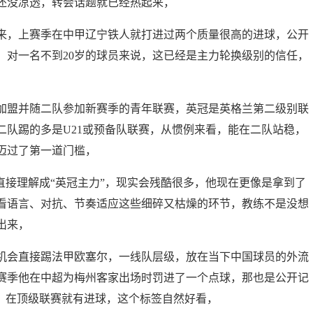
还没凉透，转会话题就已经热起来，
来，上赛季在中甲辽宁铁人就打进过两个质量很高的进球，公开
，对一名不到20岁的球员来说，这已经是主力轮换级别的信任，
加盟并随二队参加新赛季的青年联赛，英冠是英格兰第二级别联
二队踢的多是U21或预备队联赛，从惯例来看，能在二队站稳，
迈过了第一道门槛，
直接理解成“英冠主力”，现实会残酷很多，他现在更像是拿到了
看语言、对抗、节奏适应这些细碎又枯燥的环节，教练不是没想
出来，
机会直接踢法甲欧塞尔，一线队层级，放在当下中国球员的外流
赛季他在中超为梅州客家出场时罚进了一个点球，那也是公开记
8岁，在顶级联赛就有进球，这个标签自然好看，