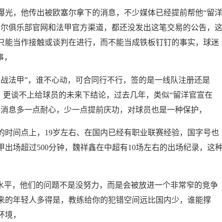
曝光，他传出被欧塞尔拿下的消息，不少媒体已经提前帮他“留
塞尔俱乐部官网和法甲官方渠道，都还没发出这笔交易的公告，
只能当作接触或谈判在进行，而不能当成铁板钉钉的事实，球迷
事，
出战法甲”，谁不心动，可合同行不行，签的是一线队注册还是
，更谈不上给球员的未来下结论，过去几年，类似“留洋官宣在
波消息多一点耐心，少一点提前庆功，对球员也是一种保护，
的时间点上，19岁左右、在国内已经有职业联赛经验，国字号也
出场超过500分钟，魏祥鑫在中超有10场左右的出场纪录，这
种水平，他们的问题不是没努力，而是会被放进一个非常窄的竞争
来的年轻人多得是，教练给你的犯错空间远比国内少，谁能撑
环境，