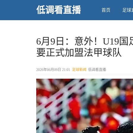
低调看直播
首页
足球
6月9日：意外！U19
要正式加盟法甲球队
2026年06月09日 21:01
足球新闻
低调看直播