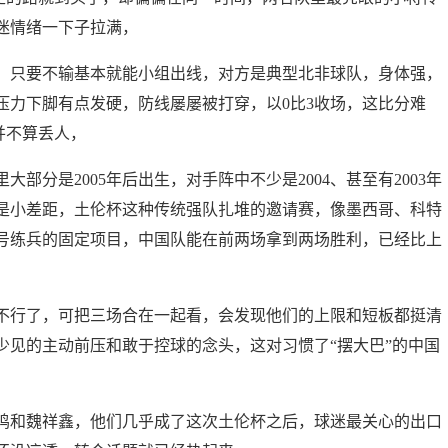
迷情绪一下子拉满，
，只要不输基本就能小组出线，对方是典型北非球队，身体强，
压力下脚有点发硬，防线屡屡被打穿，以0比3收场，这比分难
并不算丢人，
部分是2005年后出生，对手阵中不少是2004、甚至有2003年
是小差距，土伦杯这种传统强队扎堆的邀请赛，像墨西哥、科特
号练兵的固定项目，中国队能在前两场拿到两场胜利，已经比上
不行了，可把三场合在一起看，会发现他们的上限和短板都挺清
少见的主动前压和敢于控球的念头，这对习惯了“摆大巴”的中国
鸣和魏祥鑫，他们几乎成了这次土伦杯之后，球迷最关心的出口