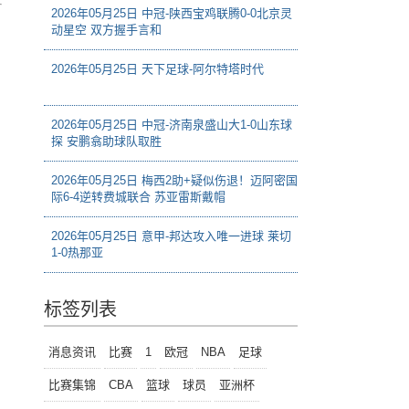
2026年05月25日 中冠-陕西宝鸡联腾0-0北京灵
动星空 双方握手言和
2026年05月25日 天下足球-阿尔特塔时代
2026年05月25日 中冠-济南泉盛山大1-0山东球
探 安鹏翕助球队取胜
2026年05月25日 梅西2助+疑似伤退！迈阿密国
际6-4逆转费城联合 苏亚雷斯戴帽
2026年05月25日 意甲-邦达攻入唯一进球 莱切
1-0热那亚
标签列表
消息资讯
比赛
1
欧冠
NBA
足球
比赛集锦
CBA
篮球
球员
亚洲杯