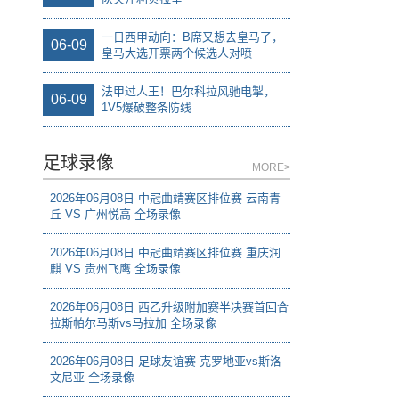
一日西甲动向：B席又想去皇马了，
06-09
皇马大选开票两个候选人对喷
法甲过人王！巴尔科拉风驰电掣，
06-09
1V5爆破整条防线
足球录像
MORE>
2026年06月08日 中冠曲靖赛区排位赛 云南青
丘 VS 广州悦高 全场录像
2026年06月08日 中冠曲靖赛区排位赛 重庆润
麒 VS 贵州飞鹰 全场录像
2026年06月08日 西乙升级附加赛半决赛首回合
拉斯帕尔马斯vs马拉加 全场录像
2026年06月08日 足球友谊赛 克罗地亚vs斯洛
文尼亚 全场录像