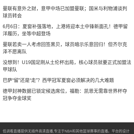
曼联有意外之财，意甲中场已加盟曼联；国米与利物浦谈判
球员转会
6月6日：夏窗补强落地，上港将迎本土中锋新面孔！德甲留
洋履历，坐等中超登场
曼联若卖一人考虑回签黑贝，球员暗示乐意回归！但齐尔克
泽不愿离队
没想到！U19国足刚从土伦杯出局，核心球员就要正式加盟法
甲球队
巴萨“留”还是“走”？西甲冠军夏窗必须解决的几大难题
德甲封神数据已锁定候选席位，福勒：凯恩无需靠世界杯夺
冠争夺金球奖
低调看直播提供无插件高清直播,专注于NBA和其他篮球赛事的直播。平台的设计