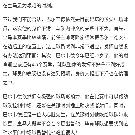
在皇马最为艰难的时刻。
不过我们不能否认，巴尔韦德依然是目前足坛的顶尖中场球
员，这次他的身价下滑，与队内冲突的关系并不大。首先，
皇马本赛季比较动荡，前任主帅阿隆索经常把巴尔韦德安排
在边后卫的位置上，这让球员感到非常不适应，发挥自然没
有办法达到预期；其次，巴尔韦德今年已经27岁了，他的巅
峰期应该还有4-5个赛季，球队整体的发挥不好拿不到好成
绩，球员的表现也没有达到预期，身价大幅度下滑也在情理
之中。
巴尔韦德依然拥有极强的球场影响力，他在比赛中可以帮助
球队控制中场，还能在关键时刻插上助攻或者射门。同时，
巴尔韦德还是一位大心脏先生，在关键时刻他能给球队带来
惊喜。皇马大概率不会在今夏出售他，毕竟球队想要找到这
种水平的中场球员替代他难度很大！