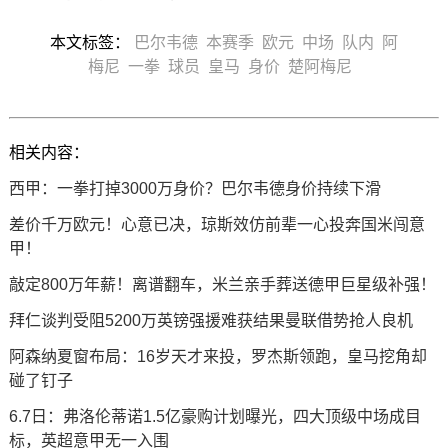
本文标签：
巴尔韦德
本赛季
欧元
中场
队内
阿
梅尼
一拳
球员
皇马
身价
楚阿梅尼
相关内容：
西甲：一拳打掉3000万身价？巴尔韦德身价持续下滑
差价千万欧元！心意已决，琼斯效仿前辈一心投奔国米闯意
甲！
敲定800万年薪！离谱翻车，米兰亲手葬送德甲巨星级补强！
拜仁谈判受阻5200万英镑强援难获结果曼联借势抢人良机
阿森纳夏窗布局：16岁天才来投，罗杰斯领跑，皇马挖角却
碰了钉子
6.7日：弗洛伦蒂诺1.5亿豪购计划曝光，四大顶级中场成目
标，英超意甲无一入围