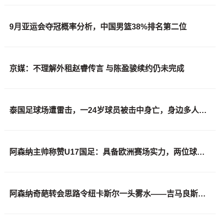
9月亚运会夺冠概率分析，中国男篮38%排名第二位
京媒：不理解外租赵睿传言 与陈盈骏续约仍未完成
泰国足球场遭雷击，一24岁球员被击中身亡，身边多人倒地，至少9人受伤，警方介入调查
阿森纳主帅称赞U17国足：具备欧洲赛场实力，两位球员特别突出
阿森纳奇葩转会思路令纽卡斯尔一头雾水——吉马良斯转会幕后全细节