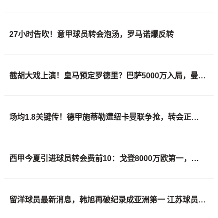
27小时告吹！意甲球员转会泡汤，罗马诺爆反转
截胡大戏上演！皇马预定罗德里？巴萨5000万入局，曼城坐山观虎斗
场均1.8关键传！德甲施蒂勒遭纽卡曼联争抢，转会正推进
西甲今夏引进球员转会费前10：戈登8000万欧第一，皇萨竞包揽前八
留洋球员最新消息，韩旭再破纪录成亚洲第一 江苏球员加盟西甲联赛