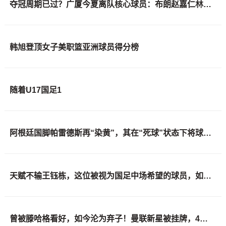
夺冠周期已过？广厦今夏离队核心球员：布朗赵嘉仁林秉圣 胡金秋存疑
韩旭登顶女子美职篮亚洲球员得分榜
随着U17国足1
阿根廷国脚帕雷德斯再“染黄”，其在“死球”状态下将球闷向对手，或被长时间禁赛
天赋不输王钰栋，这位被视为国足中场希望的球员，如今却成了“玻璃人”
曾被滕哈格看好，如今沦为弃子！曼联新星被挂牌，4大主力归队